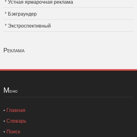
Устная ярмарочная реклама
Бэкграундер
Экстроспективный
Реклама
М
еню
•
Главная
•
Словарь
•
Поиск