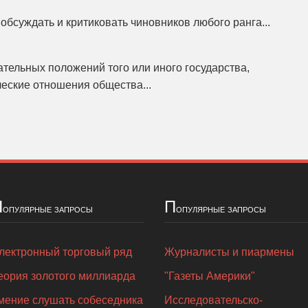
обсуждать и критиковать чиновников любого ранга...
ательных положений того или иного государства,
еские отношения общества...
П
П
опулярные запросы
опулярные запросы
лектронный торговый ряд
Журналисты и пиармены
еория золотого миллиарда
"Газеты Америки"
мение слушать собеседника
Исследовательско-