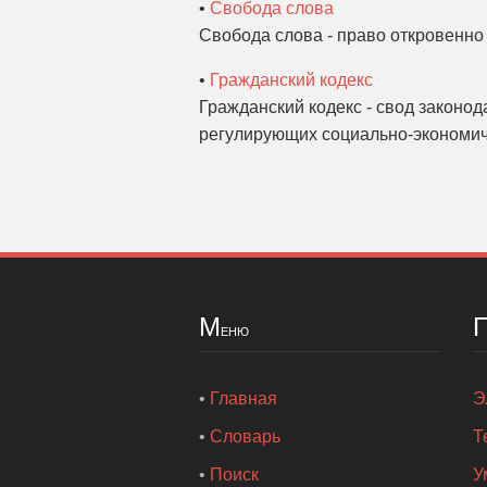
•
Свобода слова
Свобода слова - право откровенно 
•
Гражданский кодекс
Гражданский кодекс - свод законод
регулирующих социально-экономич
М
еню
•
Главная
Э
•
Словарь
Т
•
Поиск
У