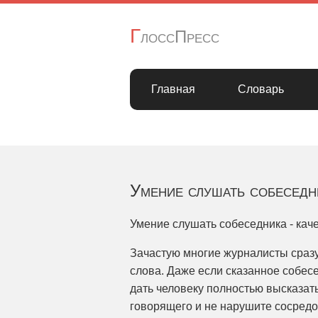
Г
лоссПресс
Главная
Словарь
Умение слушать собеседн
Умение слушать собеседника - кач
Зачастую многие журналисты сразу
слова. Даже если сказанное собес
дать человеку полностью высказат
говорящего и не нарушите сосредо