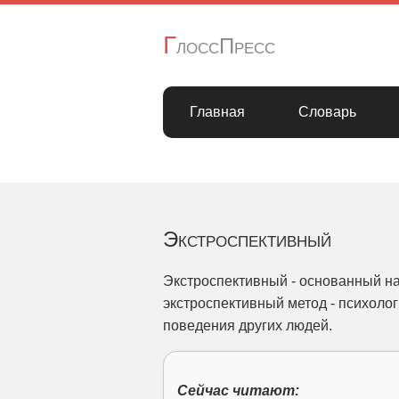
Г
лоссПресс
Главная
Словарь
Экстроспективный
Экстроспективный - основанный н
экстроспективный метод - психоло
поведения других людей.
Сейчас читают: