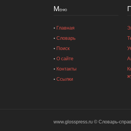
М
еню
•
Главная
Э
•
Словарь
Т
•
Поиск
У
•
О сайте
А
•
Контакты
К
ж
•
Ссылки
www.glosspress.ru ©
Словарь-спра