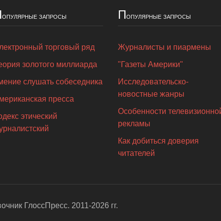
П
П
опулярные запросы
опулярные запросы
лектронный торговый ряд
Журналисты и пиармены
еория золотого миллиарда
"Газеты Америки"
мение слушать собеседника
Исследовательско-
новостные жанры
мериканская пресса
Особенности телевизионно
одекс этический
рекламы
урналистский
Как добиться доверия
читателей
вочник ГлоссПресс
. 2011-2026 гг.