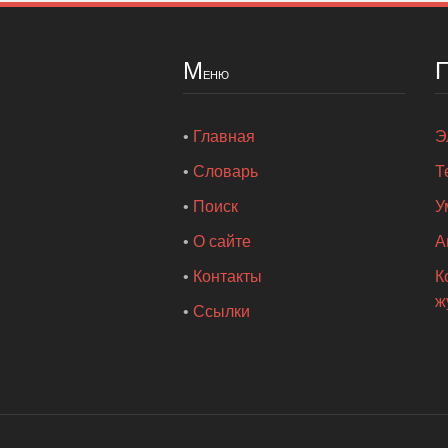
М
еню
•
Главная
Э
•
Словарь
Т
•
Поиск
У
•
О сайте
А
•
Контакты
К
ж
•
Ссылки