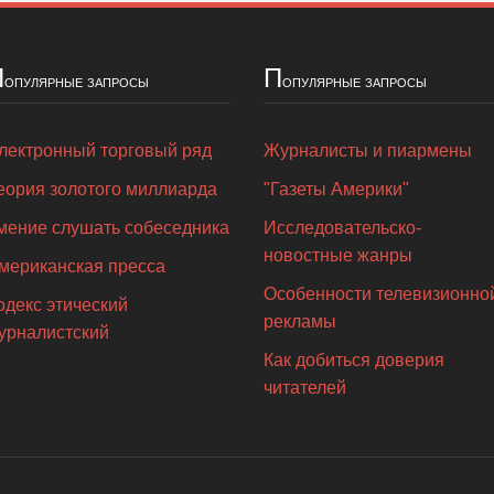
П
П
опулярные запросы
опулярные запросы
лектронный торговый ряд
Журналисты и пиармены
еория золотого миллиарда
"Газеты Америки"
мение слушать собеседника
Исследовательско-
новостные жанры
мериканская пресса
Особенности телевизионно
одекс этический
рекламы
урналистский
Как добиться доверия
читателей