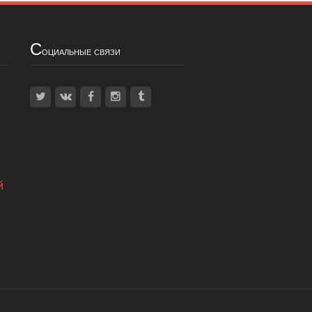
С
оциальные связи
й