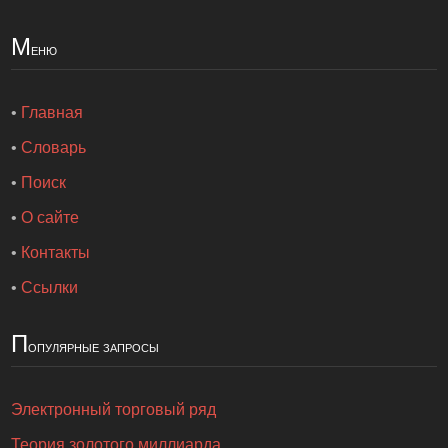
М
еню
•
Главная
•
Словарь
•
Поиск
•
О сайте
•
Контакты
•
Ссылки
П
опулярные запросы
Электронный торговый ряд
Теория золотого миллиарда