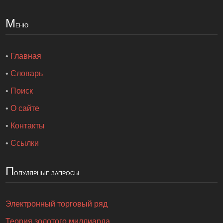
М
еню
•
Главная
•
Словарь
•
Поиск
•
О сайте
•
Контакты
•
Ссылки
П
опулярные запросы
Электронный торговый ряд
Теория золотого миллиарда