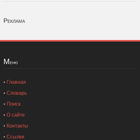
Реклама
М
еню
•
Главная
•
Словарь
•
Поиск
•
О сайте
•
Контакты
•
Ссылки