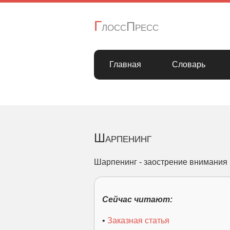
Г
лоссПресс
Главная
Словарь
Шарпенинг
Шарпенинг - заострение внимания 
Сейчас читают:
•
Заказная статья