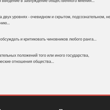
я введение в заблуждение общественного мнения...
 двух уровнях - очевидном и скрытом, подсознательном, н
ию...
обсуждать и критиковать чиновников любого ранга...
ательных положений того или иного государства,
еские отношения общества...