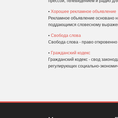
прессой, телевидением и радио дл
•
Хорошее рекламное объявление
Рекламное объявление основано на
поддающимся словесному выражен
•
Свобода слова
Свобода слова - право откровенно 
•
Гражданский кодекс
Гражданский кодекс - свод законод
регулирующих социально-экономич