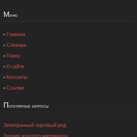
М
еню
•
Главная
•
Словарь
•
Поиск
•
О сайте
•
Контакты
•
Ссылки
П
опулярные запросы
Электронный торговый ряд
Теория золотого миллиарда