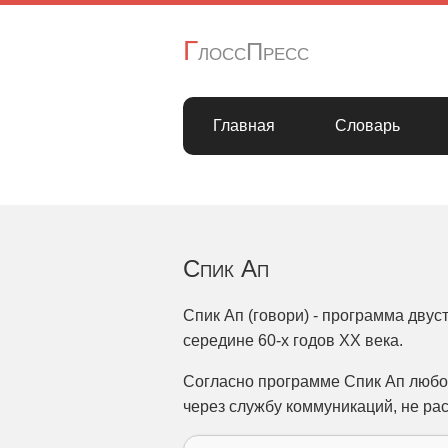
Г
лоссПресс
Главная
Словарь
Спик Ап
Спик Ап (говори) - программа дву
середине 60-х годов ХХ века.
Согласно программе Спик Ап любо
через службу коммуникаций, не ра