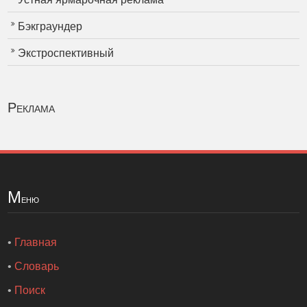
Бэкграундер
Экстроспективный
Реклама
М
еню
•
Главная
•
Словарь
•
Поиск