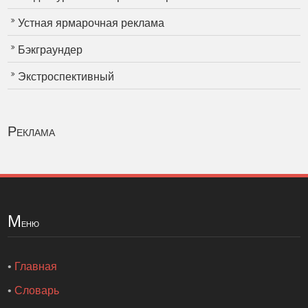
Устная ярмарочная реклама
Бэкграундер
Экстроспективный
Реклама
М
еню
•
Главная
•
Словарь