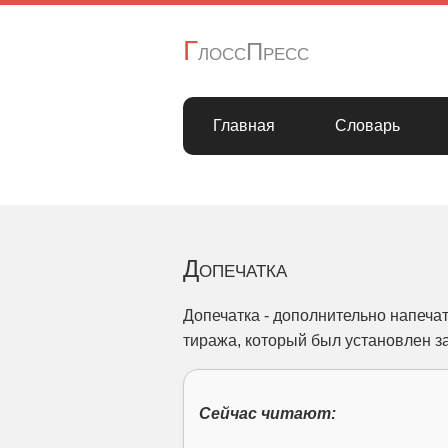
Г
лоссПресс
Главная
Словарь
Допечатка
Допечатка - дополнительно напеча
тиража, который был установлен з
Сейчас читают: