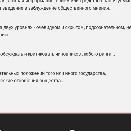
ая, ложная информация; прием или средство практикуемы
я введение в заблуждение общественного мнения...
 двух уровнях - очевидном и скрытом, подсознательном, н
ию...
обсуждать и критиковать чиновников любого ранга...
ательных положений того или иного государства,
еские отношения общества...