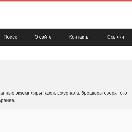
Поиск
О сайте
Контакты
Ссылки
танные экземпляры газеты, журнала, брошюры сверх того
аранее.