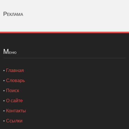
Реклама
М
еню
•
Главная
•
Словарь
•
Поиск
•
О сайте
•
Контакты
•
Ссылки