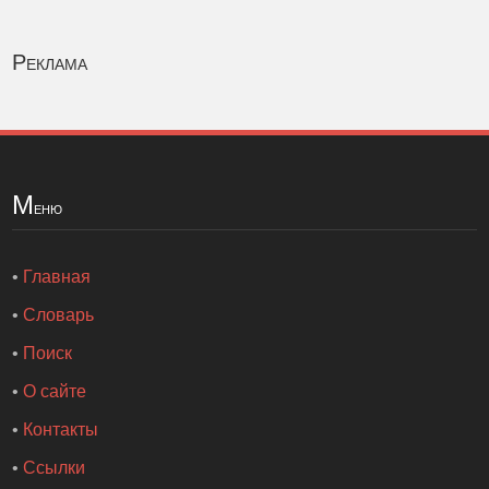
Реклама
М
еню
•
Главная
•
Словарь
•
Поиск
•
О сайте
•
Контакты
•
Ссылки