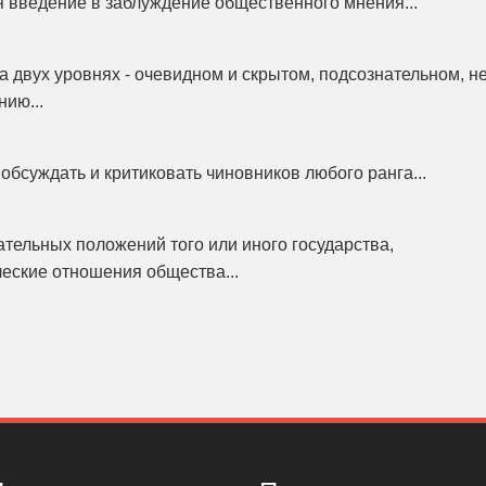
я введение в заблуждение общественного мнения...
 двух уровнях - очевидном и скрытом, подсознательном, н
ию...
обсуждать и критиковать чиновников любого ранга...
ательных положений того или иного государства,
еские отношения общества...