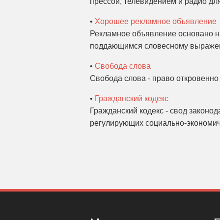
прессой, телевидением и радио дл
•
Хорошее рекламное объявление
Рекламное объявление основано на
поддающимся словесному выражен
•
Свобода слова
Свобода слова - право откровенно 
•
Гражданский кодекс
Гражданский кодекс - свод законод
регулирующих социально-экономич