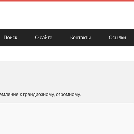
Поиск
О сайте
Контакты
Ссылки
емление к грандиозному, огромному.