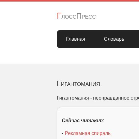
Г
лоссПресс
Главная
Словарь
Гигантомания
Гигантомания - неоправданное стр
Сейчас читают:
•
Рекламная спираль