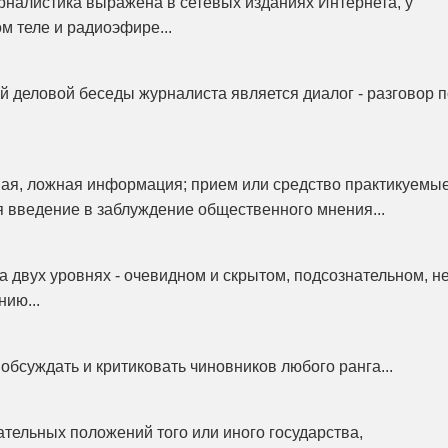
налистика выражена в сетевых изданиях Интернета, у
м теле и радиоэфире...
 деловой беседы журналиста является диалог - разговор п
ая, ложная информация; прием или средство практикуемы
я введение в заблуждение общественного мнения...
 двух уровнях - очевидном и скрытом, подсознательном, н
ию...
обсуждать и критиковать чиновников любого ранга...
ательных положений того или иного государства,