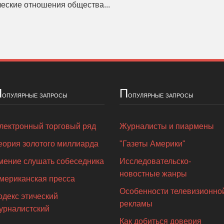
еские отношения общества...
П
П
опулярные запросы
опулярные запросы
лектронный торговый ряд
Журналисты и пиармены
еория золотого миллиарда
"Газеты Америки"
мение слушать собеседника
Исследовательско-
новостные жанры
мериканская пресса
Особенности телевизионно
одекс этический
рекламы
урналистский
Как добиться доверия