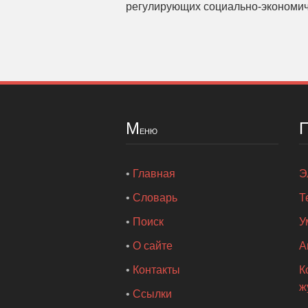
регулирующих социально-экономич
М
еню
•
Главная
Э
•
Словарь
Т
•
Поиск
У
•
О сайте
А
•
Контакты
К
ж
•
Ссылки