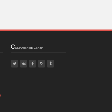
С
оциальные связи
й