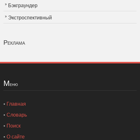
Бэкграундер
Экстроспективный
Реклама
М
еню
•
Главная
•
Словарь
•
Поиск
•
О сайте