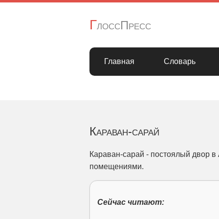
Г
лоссПресс
Главная
Словарь
Караван-сарай
Караван-сарай - постоялый двор в 
помещениями.
Сейчас читают: