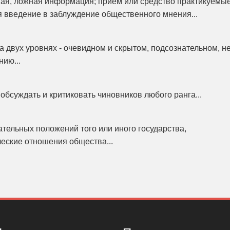
ая, ложная информация; прием или средство практикуемы
я введение в заблуждение общественного мнения...
 двух уровнях - очевидном и скрытом, подсознательном, н
ию...
обсуждать и критиковать чиновников любого ранга...
ательных положений того или иного государства,
еские отношения общества...