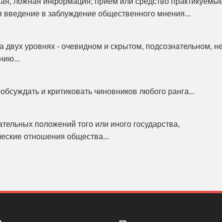
ая, ложная информация; прием или средство практикуемы
я введение в заблуждение общественного мнения...
 двух уровнях - очевидном и скрытом, подсознательном, н
ию...
обсуждать и критиковать чиновников любого ранга...
ательных положений того или иного государства,
еские отношения общества...