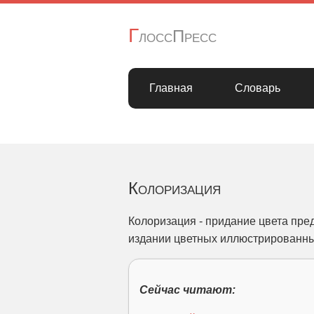
Г
лоссПресс
Главная
Словарь
Колоризация
Колоризация - придание цвета пре
издании цветных иллюстрированных
Сейчас читают: