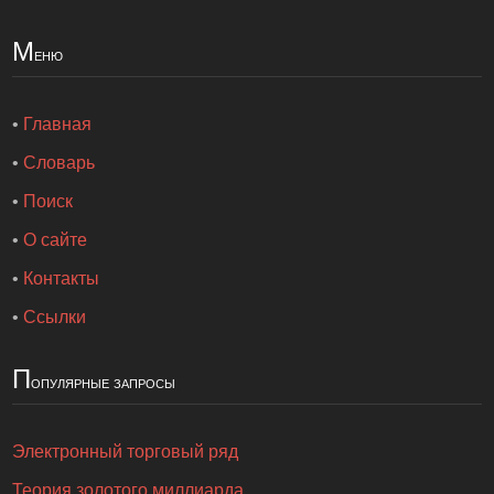
М
еню
•
Главная
•
Словарь
•
Поиск
•
О сайте
•
Контакты
•
Ссылки
П
опулярные запросы
Электронный торговый ряд
Теория золотого миллиарда