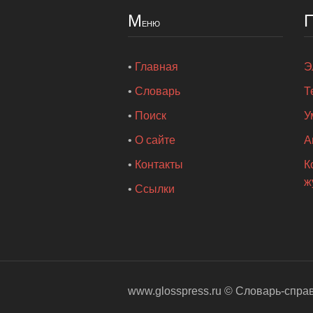
М
еню
•
Главная
Э
•
Словарь
Т
•
Поиск
У
•
О сайте
А
•
Контакты
К
ж
•
Ссылки
www.glosspress.ru ©
Словарь-спра