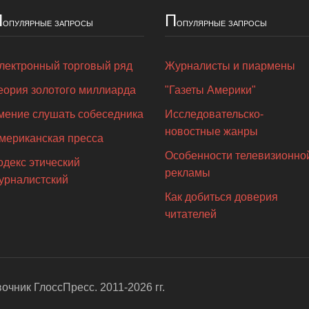
П
П
опулярные запросы
опулярные запросы
лектронный торговый ряд
Журналисты и пиармены
еория золотого миллиарда
"Газеты Америки"
мение слушать собеседника
Исследовательско-
новостные жанры
мериканская пресса
Особенности телевизионно
одекс этический
рекламы
урналистский
Как добиться доверия
читателей
вочник ГлоссПресс
. 2011-2026 гг.