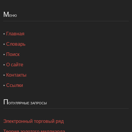
М
еню
•
Главная
•
Словарь
•
Поиск
•
О сайте
•
Контакты
•
Ссылки
П
опулярные запросы
Электронный торговый ряд
Теория золотого миллиарда