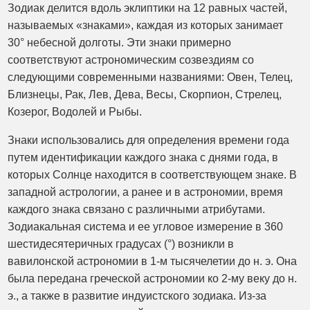
Зодиак делится вдоль эклиптики на 12 равных частей,
называемых «знаками», каждая из которых занимает
30° небесной долготы. Эти знаки примерно
соответствуют астрономическим созвездиям со
следующими современными названиями: Овен, Телец,
Близнецы, Рак, Лев, Дева, Весы, Скорпион, Стрелец,
Козерог, Водолей и Рыбы.
Знаки использовались для определения времени года
путем идентификации каждого знака с днями года, в
которых Солнце находится в соответствующем знаке. В
западной астрологии, а ранее и в астрономии, время
каждого знака связано с различными атрибутами.
Зодиакальная система и ее угловое измерение в 360
шестидесятеричных градусах (°) возникли в
вавилонской астрономии в 1-м тысячелетии до н. э. Она
была передана греческой астрономии ко 2-му веку до н.
э., а также в развитие индуистского зодиака. Из-за