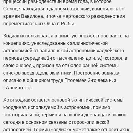
прецессии равноденствий время года, в которое
Солнце находится в данном созвездии, изменилось со
времен Вавилона, и точка мартовского равноденствия
переместилась из Овна в Рыбы.
Зодиак использовался в римскую эпоху, основываясь на
концепциях, унаследованных эллинистической
астрономией от вавилонской астрономии халдейского
периода (середина 1-го тысячелетия до н. э.), которая, в
свою очередь, произошла от более ранней системы
списков звезд вдоль эклиптики. Построение зодиака
описано в обширном труде Птолемея 2-го века н. э.
«Альмагест».
Хотя зодиак остается основой эклиптической системы
координат, используемой в астрономии, помимо
экваториальной, термин и названия двенадцати знаков
сегодня в основном связаны с гороскопической
астрологией. Термин «зодиак» может также относиться к