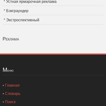
Устная ярмарочная реклама
Бэкграундер
Экстроспективный
Реклама
М
еню
•
Главная
•
Словарь
•
Поиск