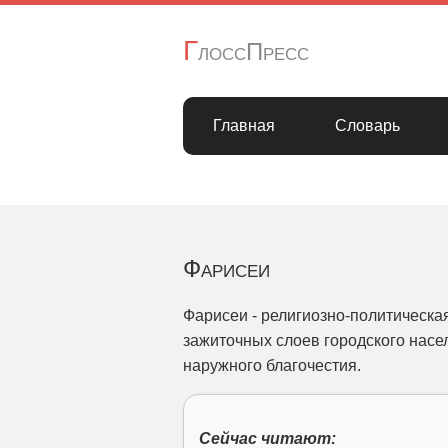
Г
лоссПресс
Главная
Словарь
Фарисеи
Фарисеи - религиозно-политическа
зажиточных слоев городского нас
наружного благочестия.
Сейчас читают: