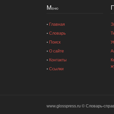
М
еню
•
Главная
Э
•
Словарь
Т
•
Поиск
У
•
О сайте
А
•
Контакты
К
ж
•
Ссылки
www.glosspress.ru ©
Словарь-спра