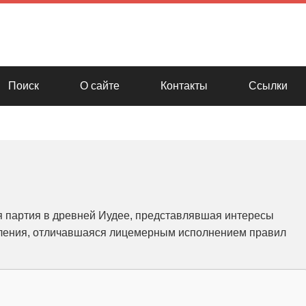
Поиск
О сайте
Контакты
Ссылки
я партия в древней Иудее, представлявшая интересы
еления, отличавшаяся лицемерным исполнением правил