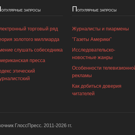
П
П
опулярные запросы
опулярные запросы
лектронный торговый ряд
Журналисты и пиармены
еория золотого миллиарда
"Газеты Америки"
мение слушать собеседника
Исследовательско-
новостные жанры
мериканская пресса
Особенности телевизионно
одекс этический
рекламы
урналистский
Как добиться доверия
читателей
вочник ГлоссПресс
. 2011-2026 гг.