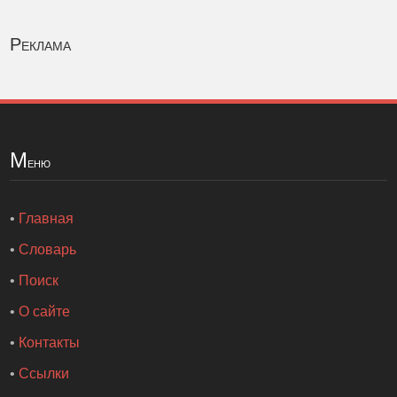
Реклама
М
еню
•
Главная
•
Словарь
•
Поиск
•
О сайте
•
Контакты
•
Ссылки