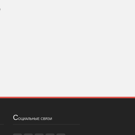
е
С
оциальные связи