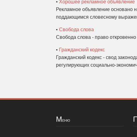
•
Хорошее рекламное объявление
Рекламное объявление основано на
поддающимся словесному выражен
•
Свобода слова
Свобода слова - право откровенно 
•
Гражданский кодекс
Гражданский кодекс - свод законод
регулирующих социально-экономич
М
еню