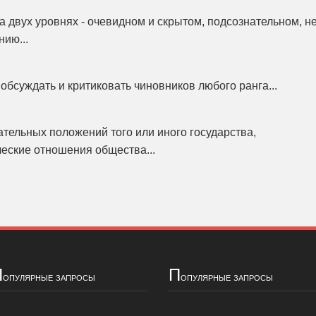
 двух уровнях - очевидном и скрытом, подсознательном, н
ию...
обсуждать и критиковать чиновников любого ранга...
ательных положений того или иного государства,
еские отношения общества...
П
П
опулярные запросы
опулярные запросы