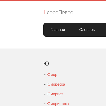
Г
лоссПресс
Главная
Словарь
Ю
•
Юмор
•
Юмореска
•
Юморист
•
Юмористика