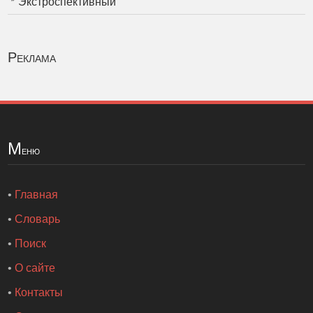
Экстроспективный
Реклама
М
еню
•
Главная
•
Словарь
•
Поиск
•
О сайте
•
Контакты