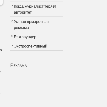
Когда журналист теряет
авторитет
Устная ярмарочная
реклама
Бэкграундер
Экстроспективный
о
Реклама
е
е