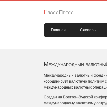
Г
лоссПресс
Главная
Словарь
Международный валютны
Международный валютный фонд - о
координирует валютную политику с
международных валютных операци
Создан на Бреттон-Вудской конфере
международному валютному сотруд