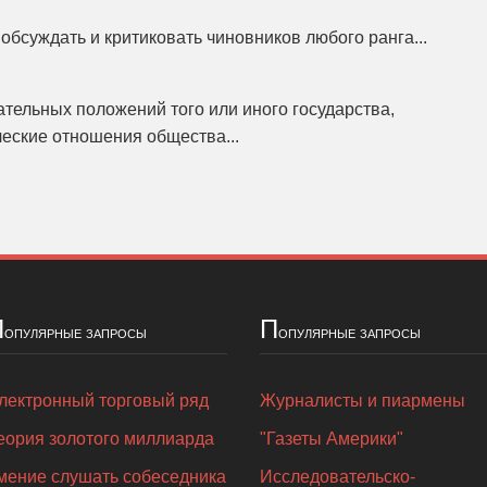
обсуждать и критиковать чиновников любого ранга...
ательных положений того или иного государства,
еские отношения общества...
П
П
опулярные запросы
опулярные запросы
лектронный торговый ряд
Журналисты и пиармены
еория золотого миллиарда
"Газеты Америки"
мение слушать собеседника
Исследовательско-