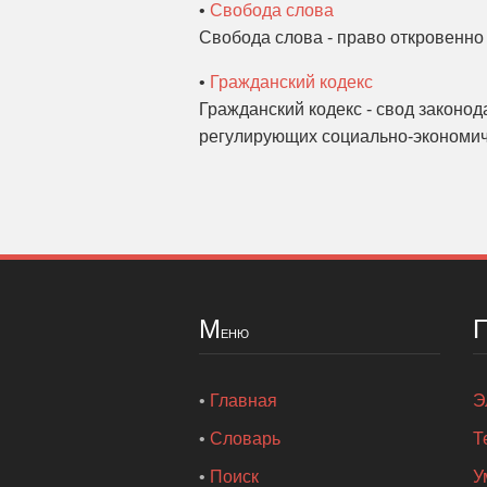
•
Свобода слова
Свобода слова - право откровенно 
•
Гражданский кодекс
Гражданский кодекс - свод законод
регулирующих социально-экономич
М
еню
•
Главная
Э
•
Словарь
Т
•
Поиск
У