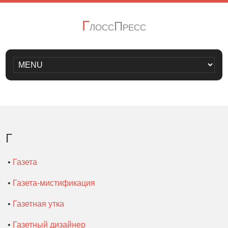
Г
лоссПресс
Г
•
Газета
•
Газета-мистификация
•
Газетная утка
•
Газетный дизайнер